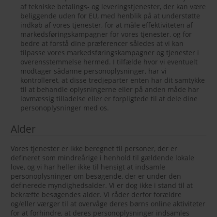
af tekniske betalings- og leveringstjenester, der kan være
beliggende uden for EU, med henblik på at understøtte
indkøb af vores tjenester, for at måle effektiviteten af
markedsføringskampagner for vores tjenester, og for
bedre at forstå dine præferencer således at vi kan
tilpasse vores markedsføringskampagner og tjenester i
overensstemmelse hermed. I tilfælde hvor vi eventuelt
modtager sådanne personoplysninger, har vi
kontrolleret, at disse tredjeparter enten har dit samtykke
til at behandle oplysningerne eller på anden måde har
lovmæssig tilladelse eller er forpligtede til at dele dine
personoplysninger med os.
Alder
Vores tjenester er ikke beregnet til personer, der er
defineret som mindreårige i henhold til gældende lokale
love, og vi har heller ikke til hensigt at indsamle
personoplysninger om besøgende, der er under den
definerede myndighedsalder. Vi er dog ikke i stand til at
bekræfte besøgendes alder. Vi råder derfor forældre
og/eller værger til at overvåge deres børns online aktiviteter
for at forhindre, at deres personoplysninger indsamles