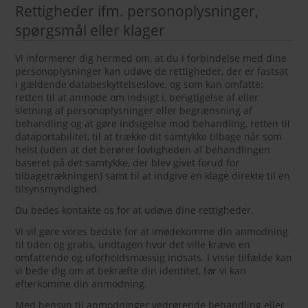
Rettigheder ifm. personoplysninger,
spørgsmål eller klager
Vi informerer dig hermed om, at du i forbindelse med dine
personoplysninger kan udøve de rettigheder, der er fastsat
i gældende databeskyttelseslove, og som kan omfatte:
retten til at anmode om indsigt i, berigtigelse af eller
sletning af personoplysninger eller begrænsning af
behandling og at gøre indsigelse mod behandling, retten til
dataportabilitet, til at trække dit samtykke tilbage når som
helst (uden at det berører lovligheden af behandlingen
baseret på det samtykke, der blev givet forud for
tilbagetrækningen) samt til at indgive en klage direkte til en
tilsynsmyndighed.
Du bedes kontakte os for at udøve dine rettigheder.
Vi vil gøre vores bedste for at imødekomme din anmodning
til tiden og gratis, undtagen hvor det ville kræve en
omfattende og uforholdsmæssig indsats. I visse tilfælde kan
vi bede dig om at bekræfte din identitet, før vi kan
efterkomme din anmodning.
Med hensyn til anmodninger vedrørende behandling eller