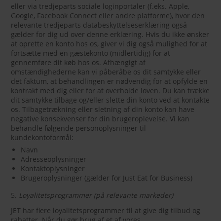
eller via tredjeparts sociale loginportaler (f.eks. Apple,
Google, Facebook Connect eller andre platforme), hvor den
relevante tredjeparts databeskyttelseserklæring også
gælder for dig ud over denne erklæring. Hvis du ikke ønsker
at oprette en konto hos os, giver vi dig også mulighed for at
fortsætte med en gæstekonto (midlertidig) for at
gennemføre dit køb hos os. Afhængigt af
omstændighederne kan vi påberåbe os dit samtykke eller
det faktum, at behandlingen er nødvendig for at opfylde en
kontrakt med dig eller for at overholde loven. Du kan trække
dit samtykke tilbage og/eller slette din konto ved at kontakte
os. Tilbagetrækning eller sletning af din konto kan have
negative konsekvenser for din brugeroplevelse. Vi kan
behandle følgende personoplysninger til
kundekontoformål:
Navn
Adresseoplysninger
Kontaktoplysninger
Brugeroplysninger (gælder for Just Eat for Business)
5.
Loyalitetsprogrammer (på relevante markeder)
JET har flere loyalitetsprogrammer til at give dig tilbud og
rabatter. Når du gør brug af et af vores