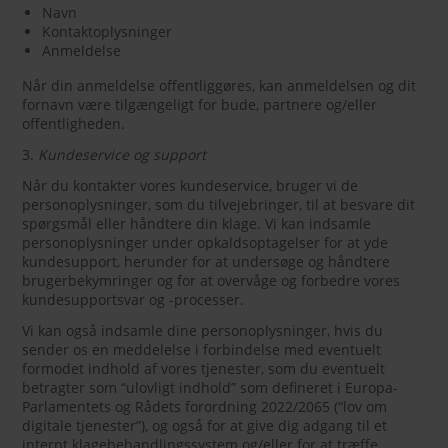
Navn
Kontaktoplysninger
Anmeldelse
Når din anmeldelse offentliggøres, kan anmeldelsen og dit
fornavn være tilgængeligt for bude, partnere og/eller
offentligheden.
3.
Kundeservice og support
Når du kontakter vores kundeservice, bruger vi de
personoplysninger, som du tilvejebringer, til at besvare dit
spørgsmål eller håndtere din klage. Vi kan indsamle
personoplysninger under opkaldsoptagelser for at yde
kundesupport, herunder for at undersøge og håndtere
brugerbekymringer og for at overvåge og forbedre vores
kundesupportsvar og -processer.
Vi kan også indsamle dine personoplysninger, hvis du
sender os en meddelelse i forbindelse med eventuelt
formodet indhold af vores tjenester, som du eventuelt
betragter som “ulovligt indhold” som defineret i Europa-
Parlamentets og Rådets forordning 2022/2065 (“lov om
digitale tjenester”), og også for at give dig adgang til et
internt klagebehandlingssystem og/eller for at træffe