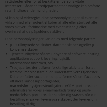
rettigheder eller for at beskytte en persons vitale
interesser. Sådanne tredjepartsdataansvarlige kan omfatte
retshåndhævende myndigheder.
Vi kan også videregive dine personoplysninger til eventuel
virksomhed eller potentiel køber af alle eller stort set alle
vores aktiver i forbindelse med eventuelt salg eller
overførsel af de pågældende aktiver.
Dine personoplysninger kan deles med følgende parter:
JET's tilknyttede selskaber, datterselskaber og/eller JET-
koncernselskaber
Tjenesteudbydere såsom udbydere af software, hosting,
applikationssupport, levering, logistik,
informationssikkerhed, osv.
Tredjeparter, der udfører forskellige aktiviteter for at
fremme, markedsføre eller understøtte vores tjenester.
Dette omfatter sociale medieplatforme såsom Facebook,
offshore kundesupportagenter,
markedsføringstjenesteudbydere, eCRM-partnere, der
administrerer vores e-mailmarkedsføring og push-
meddelelser, partnere, der sender dig SMS'er, når din
bestilling er på vej, leveringsselskaber, der leverer din
bestilling til dig.