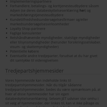
Implementeringspartnere
Forhandlere, betalings- og korttjenesteudbydere såsom
Adyen (se deres databeskyttelseserklæring
her
) og
markedsføringstjenesteudbydere
Kundetilfredshedsundersøgelsesfirmaer og/eller
markedsundersøgelsesvirksomheder
Loyalty Shop-partnere
Faglige konsulenter
Retshåndhævende myndigheder, statslige myndigheder
eller tilsynsmyndigheder (herunder forsikringsselskaber,
visum- og skattemyndigheder)
Potentielle købere
Eventuelle andre tredjeparter, forudsat at du har givet
dit samtykke til videregivelsen
Tredjepartshjemmesider
Vores hjemmeside kan indeholde links til
tredjepartshjemmesider. Når du tilgår sådanne
tredjepartshjemmesider, bedes du være opmærksom på, at
hver af disse hjemmesider har sin egen
databeskyttelseserklæring. Selvom JET udviser stor omhu i
sit valg af hjemmesider, der linkes til, kan vi ikke påtage os