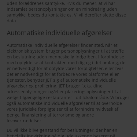
uden forældrenes samtykke. Hvis du mener, at vi har
indsamlet personoplysninger om en mindreårig uden
samtykke, bedes du kontakte os. Vi vil derefter slette disse
data.
Automatiske individuelle afgørelser
Automatiske individuelle afgørelser finder sted, når et
elektronisk system bruger personoplysninger til at træffe
en beslutning uden menneskelig indgriben. I forbindelse
med opfyldelse af kontrakten med dig og i det omfang, det
er nødvendigt for at opfylde vores forpligtelser, eller hvis
det er nødvendigt for at forbedre vores platforme eller
tjenester, benytter JET sig af automatiske individuelle
afgørelser og profilering. JET bruger f.eks. dine
adresseoplysninger og/eller placeringsoplysninger til at
vælge tilgængelige restauranter i dit lokalområde. Vi bruger
også automatiske individuelle afgørelser til at overholde
vores juridiske forpligtelser til at forhindre hvidvask af
penge, finansiering af terrorisme og andre
lovovertrædelser.
Du vil ikke blive genstand for beslutninger, der har en
betydelig indvirkning på dig udelukkende baseret på