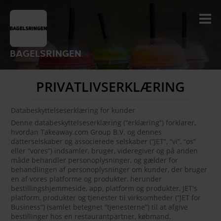
BAGELSRINGEN
PRIVATLIVSERKLÆRING
Databeskyttelseserklæring for kunder
Denne databeskyttelseserklæring (“erklæring”) forklarer,
hvordan Takeaway.com Group B.V. og dennes
datterselskaber og associerede selskaber (“JET”, “vi”, “os”
eller “vores”) indsamler, bruger, videregiver og på anden
måde behandler personoplysninger, og gælder for
behandlingen af personoplysninger om kunder, der bruger
en af vores platforme og produkter, herunder
bestillingshjemmeside, app, platform og produkter, JET's
platform, produkter og tjenester til virksomheder (“JET for
Business”) (samlet betegnet “tjenesterne”) til at afgive
bestillinger hos en restaurantpartner, købmand,