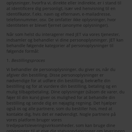
oplysninger, hvorfra vi, direkte eller indirekte, er i stand til
at identificere dig personligt, især ved henvisning til en
identifikator, f.eks. navn og efternavn, e-mailadresse,
telefonnummer, osv. De omfatter ikke oplysninger, hvor
identiteten er blevet fjernet (anonyme oplysninger).
Når som helst du interagerer med JET via vores tjenester,
indsamler og behandler vi dine personoplysninger. JET kan
behandle følgende kategorier af personoplysninger til
følgende formål:
1.
Bestillingsproces
Vi behandler de personoplysninger, du giver os, når du
afgiver din bestilling. Disse personoplysninger er
nødvendige for at udføre din bestilling, bekræfte din
bestilling og for at vurdere din bestilling, betaling og en
mulig tilbagebetaling. Dine oplysninger (såsom de varer, du
føjer til din kurv) giver os mulighed for at behandle din
bestilling og sende dig en nøjagtig regning. Det hjælper
også os og alle partnere, som du bestiller hos, med at
kontakte dig, hvis det er nødvendigt. Nogle partnere på
vores platform bruger vores
tredjepartsleveringsvirksomheder, som kan bruge dine
oplysninger til at give dig statusopdateringer om leveringen