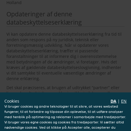
Holland
Opdateringer af denne
databeskyttelseserklæring
Vi kan opdatere denne databeskyttelseserklæring fra tid til
anden som respons på ny juridisk, teknisk eller
forretningsmæssig udvikling. Når vi opdaterer vores
databeskyttelseserklæring, træffer vi passende
foranstaltninger til at informere dig i overensstemmelse
med betydningen af de ændringer, vi foretager. Hvis det
kræves af gældende databeskyttelseslovgivning, indhenter
vi dit samtykke til eventuelle væsentlige ændringer af
denne erklæring.
Det skal præciseres, at brugen af udtrykket “partner” eller
lignende udtryk i denne erklæring ikke indebærer eller
etablerer et partnerskab, arbejdsgiver-medarbejder- eller
Cookies
DA
|
EN
agenturforhold af nogen art mellem den nævnte part og
Vi bruger cookies og andre teknologier til at sikre, at vores websted
JET.
fungerer, til at forbedre og tilpasse din oplevelse, til at udføre analyser
med henblik på optimering og reklamer i samarbejde med tredjeparter.
Vi opfordrer dig til regelmæssigt at gennemgå denne
Vi bruger vores egne cookies og cookies fra tredjeparter. Vi sætter altid
erklæring for at få de seneste oplysninger om vores
nødvendige cookies. Ved at klikke på Accepter alle, accepterer du
databeskyttelsespraksisser.