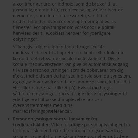
algoritmer genererer indhold, som de bruger til at
personliggøre din brugeroplevelse, og vælger især de
elementer, som du er interesseret i, samt til at
understøtte den overordnede optimering af vores
tjenester. For oplysninger om vores cookie-politik
henvises der til (Cookies) herover for yderligere
oplysninger.
Vi kan give dig mulighed for at bruge sociale
mediewebsteder til at oprette din konto eller linke din
konto til det relevante sociale mediewebsted. Disse
sociale mediewebsteder kan give os automatisk adgang
til visse personoplysninger, som de opbevarer om dig
(f.eks. indhold som du har set, indhold som du synes om,
og oplysninger vedrørende de annoncer som du har fået
vist eller måske har klikket på). Hvis vi modtager
sådanne oplysninger, kan vi bruge disse oplysninger til
yderligere at tilpasse din oplevelse hos os i
overensstemmelse med dine
markedsføringspræferencer.
Personoplysninger som vi indsamler fra
tredjepartskilder:
Vi kan modtage personoplysninger fra
tredjepartskilder, herunder annonceringsnetværk og
sociale medieplatforme såsom Facebook eller udbydere