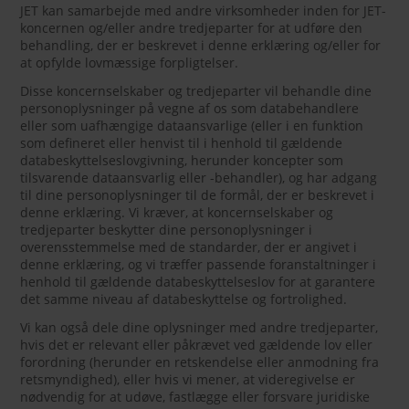
JET kan samarbejde med andre virksomheder inden for JET-
koncernen og/eller andre tredjeparter for at udføre den
behandling, der er beskrevet i denne erklæring og/eller for
at opfylde lovmæssige forpligtelser.
Disse koncernselskaber og tredjeparter vil behandle dine
personoplysninger på vegne af os som databehandlere
eller som uafhængige dataansvarlige (eller i en funktion
som defineret eller henvist til i henhold til gældende
databeskyttelseslovgivning, herunder koncepter som
tilsvarende dataansvarlig eller -behandler), og har adgang
til dine personoplysninger til de formål, der er beskrevet i
denne erklæring. Vi kræver, at koncernselskaber og
tredjeparter beskytter dine personoplysninger i
overensstemmelse med de standarder, der er angivet i
denne erklæring, og vi træffer passende foranstaltninger i
henhold til gældende databeskyttelseslov for at garantere
det samme niveau af databeskyttelse og fortrolighed.
Vi kan også dele dine oplysninger med andre tredjeparter,
hvis det er relevant eller påkrævet ved gældende lov eller
forordning (herunder en retskendelse eller anmodning fra
retsmyndighed), eller hvis vi mener, at videregivelse er
nødvendig for at udøve, fastlægge eller forsvare juridiske