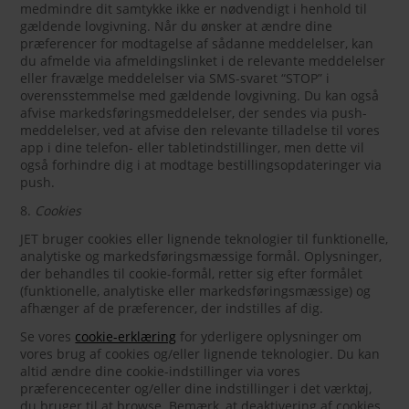
medmindre dit samtykke ikke er nødvendigt i henhold til
gældende lovgivning. Når du ønsker at ændre dine
præferencer for modtagelse af sådanne meddelelser, kan
du afmelde via afmeldingslinket i de relevante meddelelser
eller fravælge meddelelser via SMS-svaret “STOP” i
overensstemmelse med gældende lovgivning. Du kan også
afvise markedsføringsmeddelelser, der sendes via push-
meddelelser, ved at afvise den relevante tilladelse til vores
app i dine telefon- eller tabletindstillinger, men dette vil
også forhindre dig i at modtage bestillingsopdateringer via
push.
8.
Cookies
JET bruger cookies eller lignende teknologier til funktionelle,
analytiske og markedsføringsmæssige formål. Oplysninger,
der behandles til cookie-formål, retter sig efter formålet
(funktionelle, analytiske eller markedsføringsmæssige) og
afhænger af de præferencer, der indstilles af dig.
Se vores
cookie-erklæring
for yderligere oplysninger om
vores brug af cookies og/eller lignende teknologier. Du kan
altid ændre dine cookie-indstillinger via vores
præferencecenter og/eller dine indstillinger i det værktøj,
du bruger til at browse. Bemærk, at deaktivering af cookies