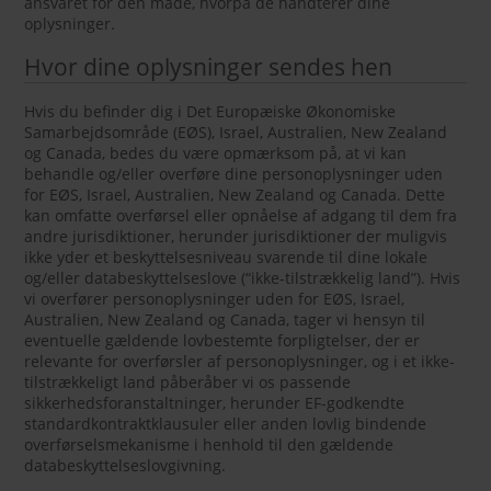
ansvaret for den måde, hvorpå de håndterer dine
oplysninger.
Hvor dine oplysninger sendes hen
Hvis du befinder dig i Det Europæiske Økonomiske
Samarbejdsområde (EØS), Israel, Australien, New Zealand
og Canada, bedes du være opmærksom på, at vi kan
behandle og/eller overføre dine personoplysninger uden
for EØS, Israel, Australien, New Zealand og Canada. Dette
kan omfatte overførsel eller opnåelse af adgang til dem fra
andre jurisdiktioner, herunder jurisdiktioner der muligvis
ikke yder et beskyttelsesniveau svarende til dine lokale
og/eller databeskyttelseslove (“ikke-tilstrækkelig land”). Hvis
vi overfører personoplysninger uden for EØS, Israel,
Australien, New Zealand og Canada, tager vi hensyn til
eventuelle gældende lovbestemte forpligtelser, der er
relevante for overførsler af personoplysninger, og i et ikke-
tilstrækkeligt land påberåber vi os passende
sikkerhedsforanstaltninger, herunder EF-godkendte
standardkontraktklausuler eller anden lovlig bindende
overførselsmekanisme i henhold til den gældende
databeskyttelseslovgivning.