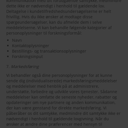
kommunikation med dit forudgående samtykke, medmindre
dette ikke er nødvendigt i henhold til gældende lov.
Deltagelse i kundetilfredshedsundersøgelserne er helt
frivillig. Hvis du ikke ønsker at modtage disse
spørgeundersøgelser, kan du afmelde dem i selve
meddelelserne. Vi kan behandle følgende kategorier af
personoplysninger til forskningsformål:
Navn
Kontaktoplysninger
Bestillings- og transaktionsoplysninger
Forskningsinput
7.
Markedsføring
Vi behandler også dine personoplysninger for at kunne
sende dig (individualiserede) markedsføringsmeddelelser
og meddelelser med henblik på at administrere,
understøtte, forbedre og udvikle vores tjenester. Sådanne
meddelelser kan omfatte de seneste nyheder, rabatter og
opdateringer om nye partnere og anden kommunikation,
der kan være genstand for direkte markedsføring. Vi
påberåber os dit samtykke, medmindre dit samtykke ikke er
nødvendigt i henhold til gældende lovgivning. Når du
ønsker at ændre dine præferencer med hensyn til