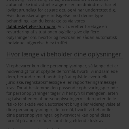
automatiske individuelle afgørelser, medmindre vi har et
lovligt grundlag for at gøre det, og vi har underrettet dig.
Hvis du ønsker at gøre indsigelse mod denne type
behandling, kan du kontakte os via vores
databeskyttelsesformular
. Vi vil derefter foretage en
revurdering af situationen og/eller give dig flere
oplysninger om, hvorfor og hvordan en sådan automatisk
individuel afgørelse blev truffet.
Hvor længe vi beholder dine oplysninger
Vi opbevarer kun dine personoplysninger, så længe det er
nødvendigt for at opfylde de formål, hvortil vi indsamlede
dem, herunder med henblik på at opfylde eventuelle
juridiske, regnskabsmæssige eller rapporteringsmæssige
krav. For at bestemme den passende opbevaringsperiode
for personoplysninger tager vi hensyn til mængden, arten
og følsomheden af personoplysningerne, den potentielle
risiko for skade ved uautoriseret brug eller videregivelse af
dine personoplysninger, de formål, hvortil vi behandler
dine personoplysninger, og hvorvidt vi kan opnå disse
formål på andre måder samt de gældende lovkrav.