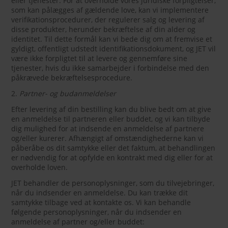
eller tjenester. For at overholde vores juridiske forpligtelser,
som kan pålægges af gældende love, kan vi implementere
verifikationsprocedurer, der regulerer salg og levering af
disse produkter, herunder bekræftelse af din alder og
identitet. Til dette formål kan vi bede dig om at fremvise et
gyldigt, offentligt udstedt identifikationsdokument, og JET vil
være ikke forpligtet til at levere og gennemføre sine
tjenester, hvis du ikke samarbejder i forbindelse med den
påkrævede bekræftelsesprocedure.
2.
Partner- og budanmeldelser
Efter levering af din bestilling kan du blive bedt om at give
en anmeldelse til partneren eller buddet, og vi kan tilbyde
dig mulighed for at indsende en anmeldelse af partnere
og/eller kurerer. Afhængigt af omstændighederne kan vi
påberåbe os dit samtykke eller det faktum, at behandlingen
er nødvendig for at opfylde en kontrakt med dig eller for at
overholde loven.
JET behandler de personoplysninger, som du tilvejebringer,
når du indsender en anmeldelse. Du kan trække dit
samtykke tilbage ved at kontakte os. Vi kan behandle
følgende personoplysninger, når du indsender en
anmeldelse af partner og/eller buddet: